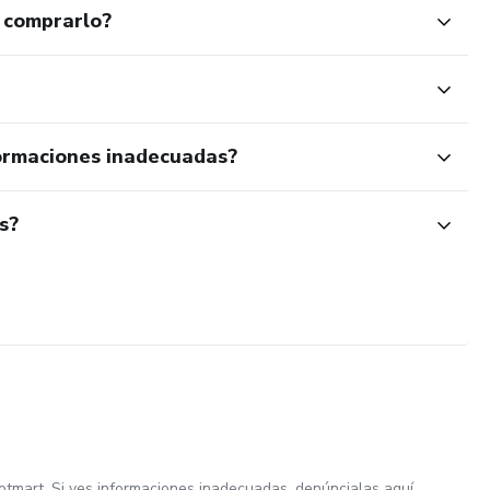
 comprarlo?
ormaciones inadecuadas?
s?
otmart. Si ves informaciones inadecuadas,
denúncialas aquí