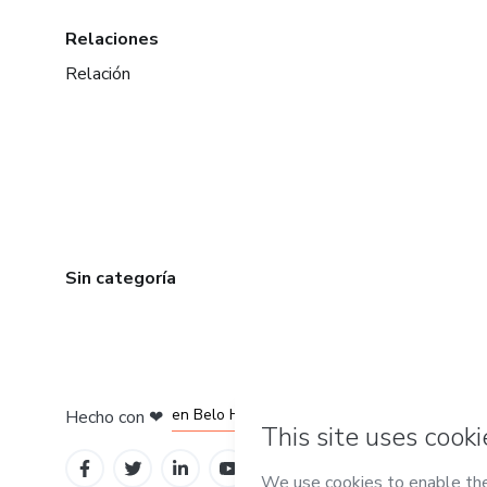
Relaciones
Relación
Sin categoría
en Ciudad de México
en Bogotá
en Amsterdam
en Madrid
en Belo Horizonte
Hecho con
❤
Conoce Hotmart