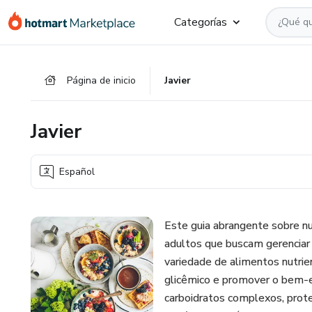
Ir
Ir
Ir
Categorías
al
a
al
contenido
la
pie
principal
página
de
Página de inicio
Javier
de
página
pago
Javier
Español
Este guia abrangente sobre nu
adultos que buscam gerenciar
variedade de alimentos nutrie
glicêmico e promover o bem-e
carboidratos complexos, prote