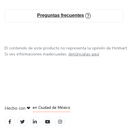
Preguntas frecuentes
El contenido de este producto no representa la opinión de Hotmart.
Si ves informaciones inadecuadas,
denúncialas aquí
en Bogotá
en Amsterdam
en Madrid
en Ciudad de México
Hecho con
❤
en Belo Horizonte