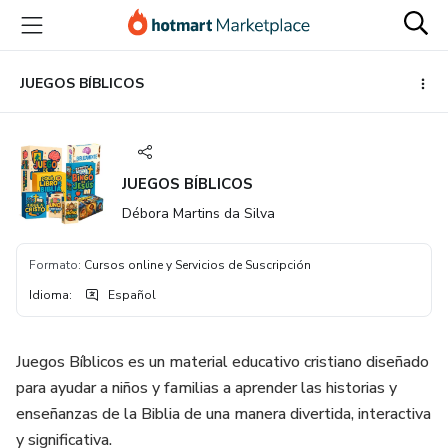
Ir
Ir
Ir
al
a
al
contenido
la
pie
principal
página
de
JUEGOS BÍBLICOS
de
página
pago
JUEGOS BÍBLICOS
Débora Martins da Silva
Formato
:
Cursos online y Servicios de Suscripción
Idioma
:
Español
Juegos Bíblicos es un material educativo cristiano diseñado
para ayudar a niños y familias a aprender las historias y
enseñanzas de la Biblia de una manera divertida, interactiva
y significativa.