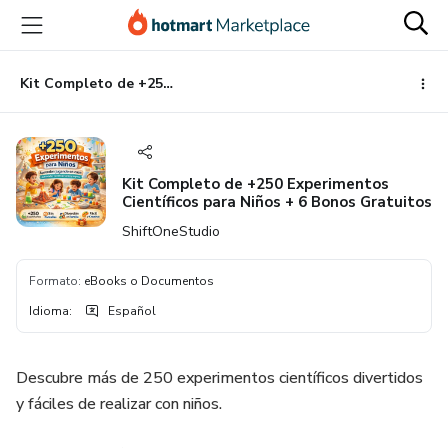
Ir
Ir
Ir
al
a
al
contenido
la
pie
principal
página
de
Kit Completo de +250 Experimentos Científicos para Niños + 6 Bonos Gratuitos
de
página
pago
Kit Completo de +250 Experimentos
Científicos para Niños + 6 Bonos Gratuitos
ShiftOneStudio
Formato
:
eBooks o Documentos
Idioma
:
Español
Descubre más de 250 experimentos científicos divertidos
y fáciles de realizar con niños.