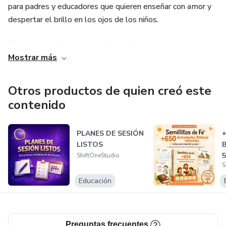
para padres y educadores que quieren enseñar con amor y
despertar el brillo en los ojos de los niños.
🎁 Y lo mejor: **¡hoy es el último día de la oferta
Mostrar más
especial!**
Asegura ahora tu acceso y llévate bonos exclusivos para
Otros productos de quien creó este
transformar el aprendizaje en encanto.
contenido
👉 ¡Haz clic en el enlace y vive esta experiencia antes de
PLANES DE SESIÓN
+
que se termine!
LISTOS
B
5
ShiftOneStudio
⏰ **¡Último día para liberar el acceso completo!*
S
S
Educación
Preguntas frecuentes