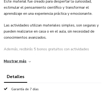
Este material fue creado para despertar la curiosidad,
estimular el pensamiento científico y transformar el
aprendizaje en una experiencia práctica y emocionante.
Las actividades utilizan materiales simples, son seguras y
pueden realizarse en casa o en el aula, sin necesidad de
conocimientos avanzados.
Además, recibirás 5 bonos gratuitos con actividades
educativas adicionales para seguir estimulando la
Mostrar más
creatividad y el aprendizaje de los niños.
Acceso inmediato después de la compra. Material 100%
Detalles
digital y descargable.
Garantía de 7 días