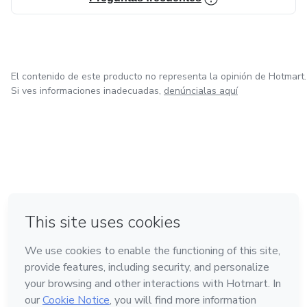
El contenido de este producto no representa la opinión de Hotmart.
Si ves informaciones inadecuadas,
denúncialas aquí
en Bogotá
en Amsterdam
en Madrid
en Ciudad de México
Hecho con
❤
en Belo Horizonte
Conoce Hotmart