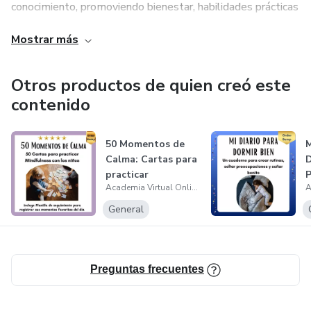
conocimiento, promoviendo bienestar, habilidades prácticas
y educación accesible para todos. Con un enfoque innovador
Mostrar más
y una metodología probada, buscamos impactar
positivamente a niños, familias y adultos.
Otros productos de quien creó este
En Academia Virtual creemos que el aprendizaje debe ser
contenido
divertido, transformador y enriquecedor. Únete a nuestra
comunidad y descubre cómo puedes alcanzar tu máximo
50 Momentos de
M
potencial en cualquier etapa de tu vida.
Calma: Cartas para
D
practicar
P
Academia Virtual Online
Mindfulness con...
r
General
Preguntas frecuentes