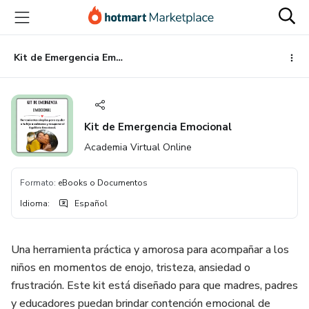
Ir
Ir
Ir
al
a
al
contenido
la
pie
principal
página
de
Kit de Emergencia Emocional
de
página
pago
Kit de Emergencia Emocional
Academia Virtual Online
Formato
:
eBooks o Documentos
Idioma
:
Español
Una herramienta práctica y amorosa para acompañar a los
niños en momentos de enojo, tristeza, ansiedad o
frustración. Este kit está diseñado para que madres, padres
y educadores puedan brindar contención emocional de