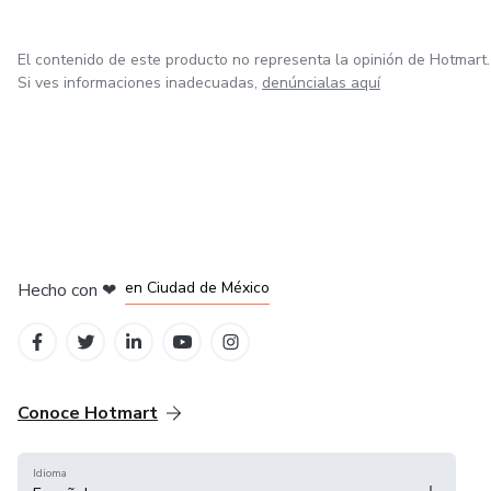
El contenido de este producto no representa la opinión de Hotmart.
Si ves informaciones inadecuadas,
denúncialas aquí
en Bogotá
en Amsterdam
en Madrid
en Ciudad de México
Hecho con
❤
en Belo Horizonte
Conoce Hotmart
Idioma