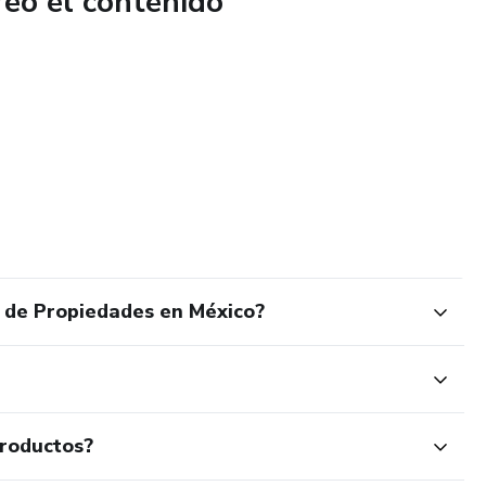
reó el contenido
con crédito o de contado
e implica comprar
 pueden salir caros
so con herramientas claras
d, aunque no tengas experiencia
e de Propiedades en México?
do vía Instagram si lo necesitas.
 invertir bien.
productos?