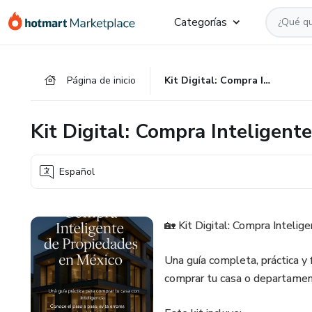
Ir
Ir
Ir
Categorías
al
a
al
contenido
la
pie
principal
página
de
Página de inicio
Kit Digital: Compra Inteligente de Propiedades en México
de
página
pago
Kit Digital: Compra Inteligent
Español
🏡 Kit Digital: Compra Inteli
Una guía completa, práctica y 
comprar tu casa o departamen