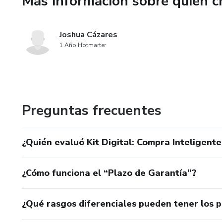
Más información sobre quien c
Saber si te conviene comprar 
Joshua Cázares
Entender los gastos reales qu
1 Año Hotmarter
Evitar errores comunes que te
Organizar tu compra paso a pa
Preguntas frecuentes
Tomar decisiones con segurida
📦 Entrega inmediata.
¿Quién evaluó Kit Digital: Compra Inteligent
📲 Incluye soporte personaliza
¿Cómo funciona el “Plazo de Garantía”?
📈 Accede hoy y prepárate para
¿Qué rasgos diferenciales pueden tener los 