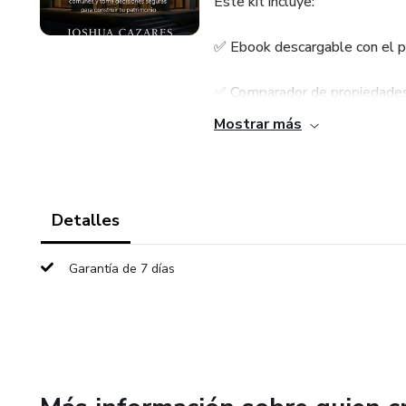
Este kit incluye:
✅ Ebook descargable con el pa
✅ Comparador de propiedades 
Mostrar más
✅ Simulador de crédito hipotec
✅ Checklist de documentos pa
Detalles
✅ Tabla de errores comunes y
Garantía de 7 días
✅ Glosario inmobiliario básic
Ideal para quien va a comprar 
confianza, sin cometer errores
🎯 ¿Qué lograrás?