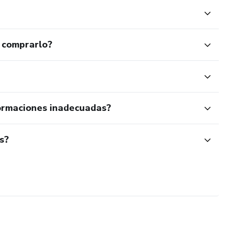
 comprarlo?
ormaciones inadecuadas?
s?