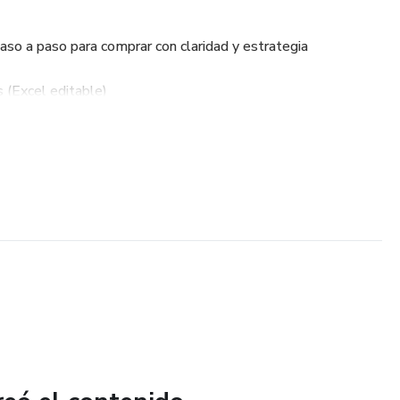
so a paso para comprar con claridad y estrategia
(Excel editable)
ario para calcular pagos, tasas y plazos
ra no olvidar nada
 cómo evitarlos
o para que entiendas todos los términos
su primera (o segunda) propiedad y quiere hacerlo con
 costosos.