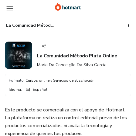
Ir
Ir
Ir
al
a
al
contenido
la
pie
principal
página
de
La Comunidad Método Plata Online
de
página
pago
La Comunidad Método Plata Online
Maria Da Conceição Da Silva Garcia
Formato
:
Cursos online y Servicios de Suscripción
Idioma
:
Español
Este producto se comercializa con el apoyo de Hotmart.
La plataforma no realiza un control editorial previo de los
productos comercializados, ni avala la tecnología y
experiencia de quienes los producen.