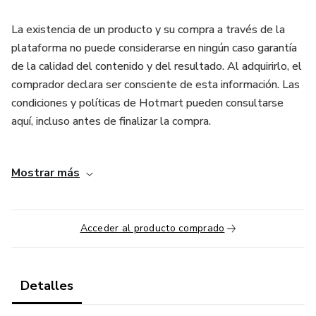
La existencia de un producto y su compra a través de la
plataforma no puede considerarse en ningún caso garantía
de la calidad del contenido y del resultado. Al adquirirlo, el
comprador declara ser consciente de esta información. Las
condiciones y políticas de Hotmart pueden consultarse
aquí, incluso antes de finalizar la compra.
Es importante tener en cuenta que no todas estas
Mostrar más
opciones se aplican a todo el mundo. El éxito en cada una
de ellas puede depender de habilidades específicas, como
el diseño gráfico, la programación o el marketing digital, así
Acceder al producto comprado
como de una buena planificación y estrategia empresarial.
Por eso es importante que investigues e identifiques qué
opción es la más adecuada para ti.
Detalles