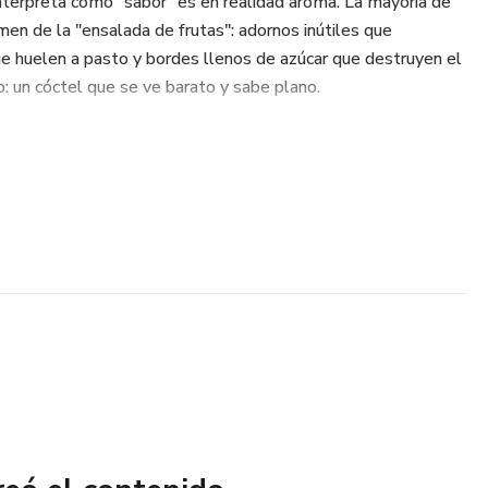
nterpreta como "sabor" es en realidad aroma. La mayoría de
en de la "ensalada de frutas": adornos inútiles que
ue huelen a pasto y bordes llenos de azúcar que destruyen el
o: un cóctel que se ve barato y sabe plano.
un curso de manualidades ni de tallado de frutas. Es un
s para dominar la percepción del cliente antes del primer
ipular la percepción sensorial disparando aceites
trago huela a calidad premium al instante.
qué el Y-Peeler y las pinzas de precisión son más importantes
 la estética.
 los 3 cortes tácticos (Rustic Swath, Dainty Twist, The