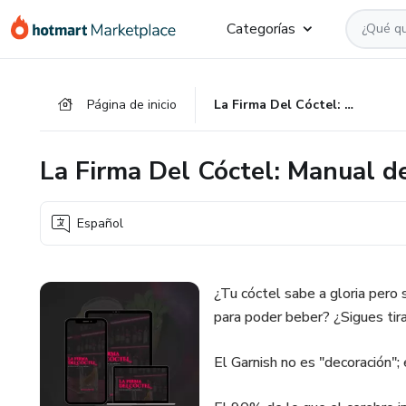
Ir
Ir
Ir
Categorías
al
a
al
contenido
la
pie
principal
página
de
Página de inicio
La Firma Del Cóctel: Manual de Garnish, Montaje y Precisión
de
página
pago
La Firma Del Cóctel: Manual de
Español
¿Tu cóctel sabe a gloria pero 
para poder beber? ¿Sigues tira
El Garnish no es "decoración"; 