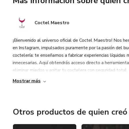
Más información sobre quien c
Coin) y sabe cuándo usar cada 
✅ Botánica Funcional: La técn
Coctel Maestro
las hierbas sin oxidarlas, mach
✅ Rimming Táctico: La técnica
¡Bienvenido al universo oficial de Coctel Maestro! Nos 
los bordes chorreantes de gra
en Instagram, impulsados puramente por la pasión del bue
coctelería: te enseñamos a fabricar experiencias líquidas
✅ Logística de Deshidratados:
innecesarias. Aquí obtendrás acceso directo a herramienta
eterno, creando garnish oscur
eliminar miedos y agitar tu coctelera con seguridad total.
Mostrar más
El trago se acaba, pero el gar
técnica. Esa es tu firma. Deja 
Otros productos de quien creó