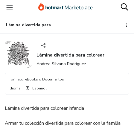
Ir
Ir
Ir
al
a
al
contenido
la
pie
principal
página
de
Lámina divertida para colorear
de
página
pago
Lámina divertida para colorear
Andrea Silvana Rodriguez
Formato
:
eBooks o Documentos
Idioma
:
Español
Lámina divertida para colorear infancia
Armar tu colección divertida para colorear con la familia