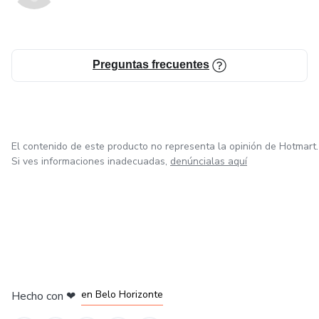
Preguntas frecuentes
El contenido de este producto no representa la opinión de Hotmart.
Si ves informaciones inadecuadas,
denúncialas aquí
en Ciudad de México
en Bogotá
en Amsterdam
en Madrid
en Belo Horizonte
Hecho con
❤