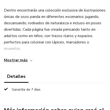
Dentro encontrarás una colección exclusiva de ilustraciones
únicas de osos panda en diferentes escenarios: jugando,
descansando, rodeados de naturaleza e incluso en poses
divertidas. Cada página fue creada pensando tanto en
adultos como en niños, con trazos claros y espacios
perfectos para colorear con lápices, marcadores o
acuarelas.
Mostrar más
Este libro no solo es un pasatiempo, también es una
herramienta terapéutica. Colorear ayuda a liberar tensiones,
a mejorar la concentración y a estimular la creatividad. Es
Detalles
ideal para quienes buscan un momento de calma en medio
de la rutina, o para padres que desean compartir una
Garantía de 7 días
actividad enriquecedora con sus hijos.