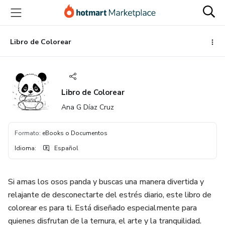
Ir
Ir
Ir
al
a
al
contenido
la
pie
principal
página
de
Libro de Colorear
de
página
pago
Libro de Colorear
Ana G Díaz Cruz
Formato
:
eBooks o Documentos
Idioma
:
Español
Si amas los osos panda y buscas una manera divertida y
relajante de desconectarte del estrés diario, este libro de
colorear es para ti. Está diseñado especialmente para
quienes disfrutan de la ternura, el arte y la tranquilidad.