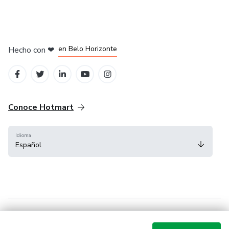
en Ciudad de México
en Bogotá
en Amsterdam
en Madrid
en Belo Horizonte
Hecho con
❤
Conoce Hotmart
Idioma
Español
FAQ
Términos
Privacidad
Cookies