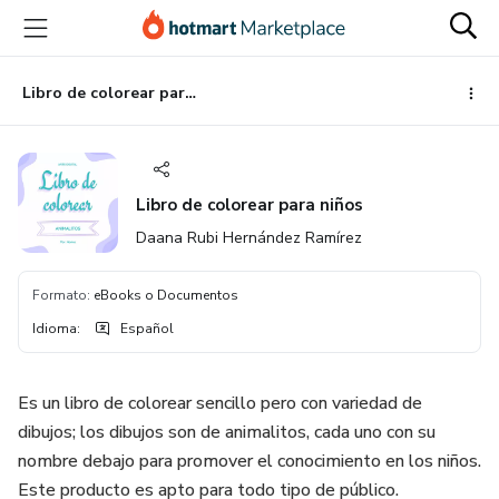
Ir
Ir
Ir
al
a
al
contenido
la
pie
principal
página
de
Libro de colorear para niños
de
página
pago
Libro de colorear para niños
Daana Rubi Hernández Ramírez
Formato
:
eBooks o Documentos
Idioma
:
Español
Es un libro de colorear sencillo pero con variedad de
dibujos; los dibujos son de animalitos, cada uno con su
nombre debajo para promover el conocimiento en los niños.
Este producto es apto para todo tipo de público.