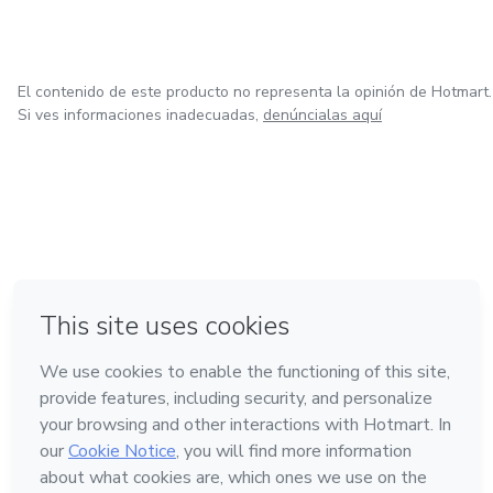
El contenido de este producto no representa la opinión de Hotmart.
Si ves informaciones inadecuadas,
denúncialas aquí
en Bogotá
en Amsterdam
en Madrid
en Ciudad de México
Hecho con
❤
en Belo Horizonte
Conoce Hotmart