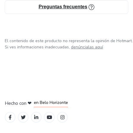
Preguntas frecuentes
El contenido de este producto no representa la opinión de Hotmart.
Si ves informaciones inadecuadas,
denúncialas aquí
en Ciudad de México
en Bogotá
en Amsterdam
en Madrid
en Belo Horizonte
Hecho con
❤