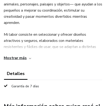
animales, personajes, paisajes y objetos— que ayudan a los
pequeños a mejorar su coordinación, estimular su
creatividad y pasar momentos divertidos mientras
aprenden.
Mi labor consiste en seleccionar y ofrecer diseños
atractivos y seguros, elaborados con materiales
resistentes y fáciles de usar, que se adaptan a distintas
edades y niveles de habilidad. También brindo asesoría a
Mostrar más
padres y docentes para que puedan elegir las plantillas
más adecuadas según los intereses y la etapa de
desarrollo de cada niño.
Detalles
Garantía de 7 días