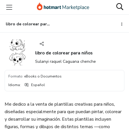
Ir
Ir
Ir
al
a
al
contenido
la
pie
principal
página
de
libro de colorear para niños
de
página
pago
libro de colorear para niños
Sulanyi raquel Caguana chenche
Formato
:
eBooks o Documentos
Idioma
:
Español
Me dedico a la venta de plantillas creativas para niños,
diseñadas especialmente para que puedan pintar, colorear
y desarrollar su imaginación. Estas plantillas incluyen
figuras, formas y dibujos de distintos temas —como