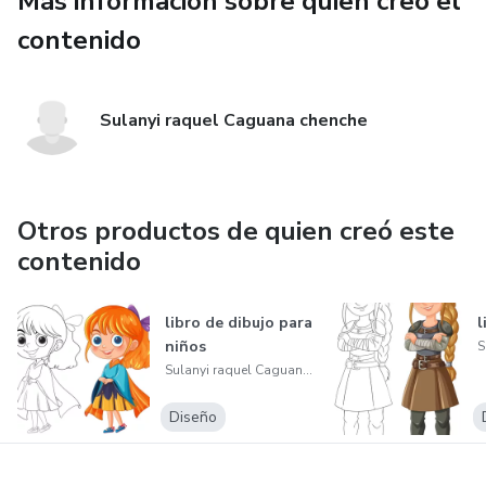
Más información sobre quien creó el
contenido
Sulanyi raquel Caguana chenche
Otros productos de quien creó este
contenido
libro de dibujo para
l
niños
Sulanyi raquel Caguana chenche
Diseño