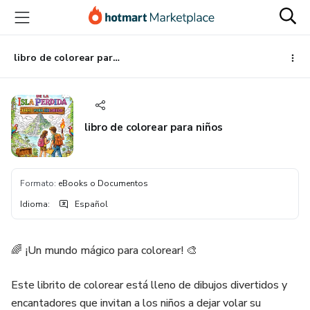
Ir
Ir
Ir
al
a
al
contenido
la
pie
principal
página
de
libro de colorear para niños
de
página
pago
libro de colorear para niños
Formato
:
eBooks o Documentos
Idioma
:
Español
🌈 ¡Un mundo mágico para colorear! 🎨
Este librito de colorear está lleno de dibujos divertidos y
encantadores que invitan a los niños a dejar volar su