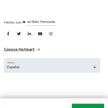
en Ciudad de México
en Bogotá
en Amsterdam
en Madrid
en Belo Horizonte
Hecho con
❤
Conoce Hotmart
Idioma
Español
FAQ
Términos
Privacidad
Cookies