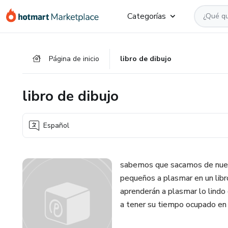
Ir
Ir
Ir
Categorías
al
a
al
contenido
la
pie
principal
página
de
Página de inicio
libro de dibujo
de
página
pago
libro de dibujo
Español
sabemos que sacamos de nues
pequeños a plasmar en un libro
aprenderán a plasmar lo lindo
a tener su tiempo ocupado en 