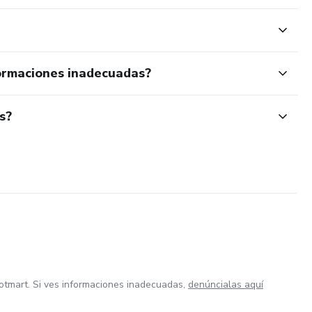
ormaciones inadecuadas?
s?
otmart. Si ves informaciones inadecuadas,
denúncialas aquí