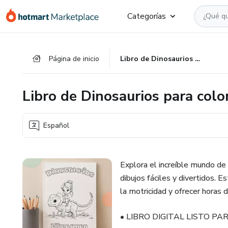
Ir
Ir
Ir
Categorías
al
a
al
contenido
la
pie
principal
página
de
Página de inicio
Libro de Dinosaurios para colorear
de
página
pago
Libro de Dinosaurios para colo
Español
Explora el increíble mundo de l
dibujos fáciles y divertidos. E
la motricidad y ofrecer horas 
• LIBRO DIGITAL LISTO P