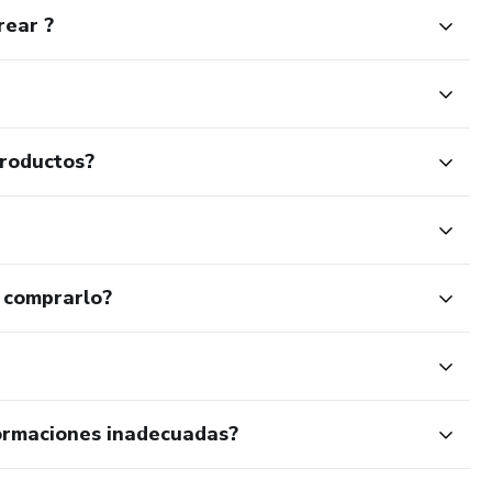
rear ?
productos?
 comprarlo?
ormaciones inadecuadas?