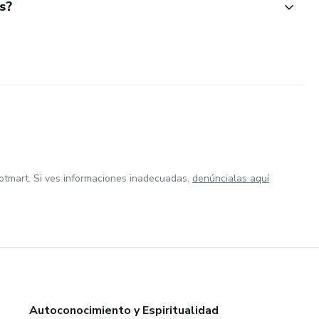
s?
otmart. Si ves informaciones inadecuadas,
denúncialas aquí
Autoconocimiento y Espiritualidad