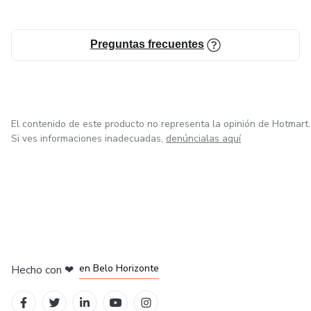
Preguntas frecuentes
El contenido de este producto no representa la opinión de Hotmart.
Si ves informaciones inadecuadas,
denúncialas aquí
en Ciudad de México
en Bogotá
en Amsterdam
en Madrid
en Belo Horizonte
Hecho con
❤