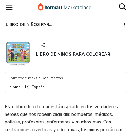
Ir
Ir
Ir
al
a
al
contenido
la
pie
principal
página
de
LIBRO DE NIÑOS PARA COLOREAR
de
página
pago
LIBRO DE NIÑOS PARA COLOREAR
Formato
:
eBooks o Documentos
Idioma
:
Español
Este libro de colorear está inspirado en los verdaderos
héroes que nos rodean cada día: bomberos, médicos,
policías, profesores, enfermeras y muchos más. Con
ilustraciones divertidas y educativas, los niños podrán dar