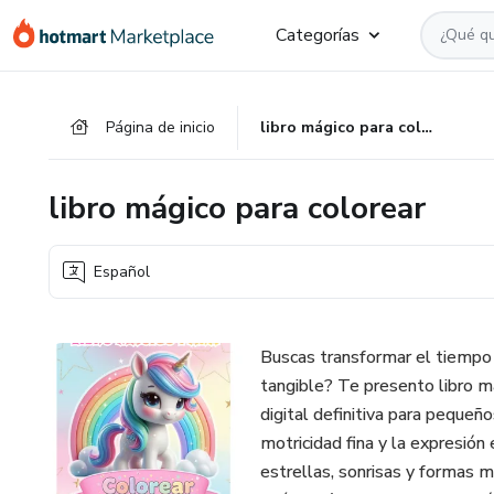
Ir
Ir
Ir
Categorías
al
a
al
contenido
la
pie
principal
página
de
Página de inicio
libro mágico para colorear
de
página
pago
libro mágico para colorear
Español
Buscas transformar el tiempo f
tangible? Te presento libro m
digital definitiva para pequeñ
motricidad fina y la expresió
estrellas, sonrisas y formas m