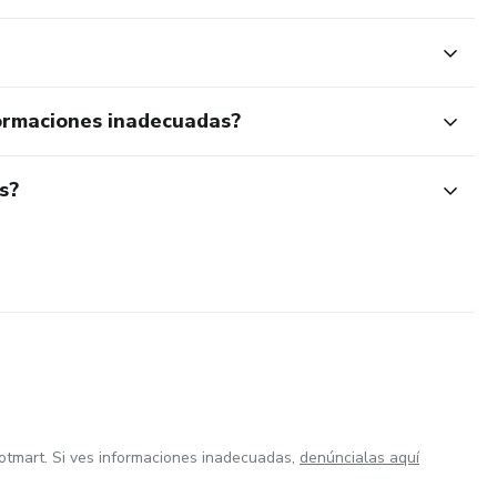
ormaciones inadecuadas?
s?
otmart. Si ves informaciones inadecuadas,
denúncialas aquí