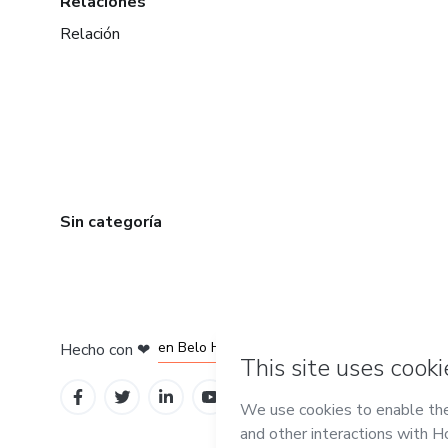
Relaciones
Relación
Sin categoría
en Ciudad de México
en Bogotá
en Amsterdam
en Madrid
en Belo Horizonte
Hecho con
❤
Conoce Hotmart