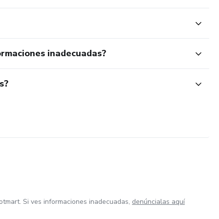
ormaciones inadecuadas?
s?
otmart. Si ves informaciones inadecuadas,
denúncialas aquí