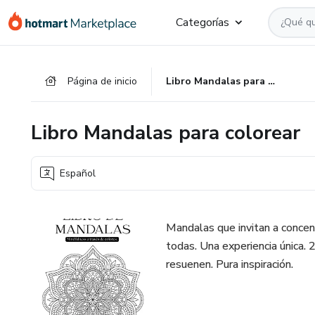
Ir
Ir
Ir
Categorías
al
a
al
contenido
la
pie
principal
página
de
Página de inicio
Libro Mandalas para colorear
de
página
pago
Libro Mandalas para colorear
Español
Mandalas que invitan a concent
todas. Una experiencia única. 2
resuenen. Pura inspiración.