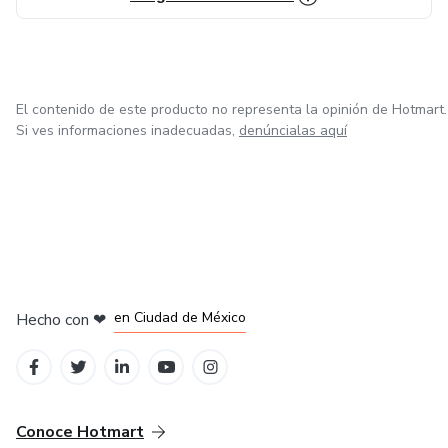
El contenido de este producto no representa la opinión de Hotmart.
Si ves informaciones inadecuadas,
denúncialas aquí
en Bogotá
en Amsterdam
en Madrid
en Ciudad de México
Hecho con
❤
en Belo Horizonte
Conoce Hotmart