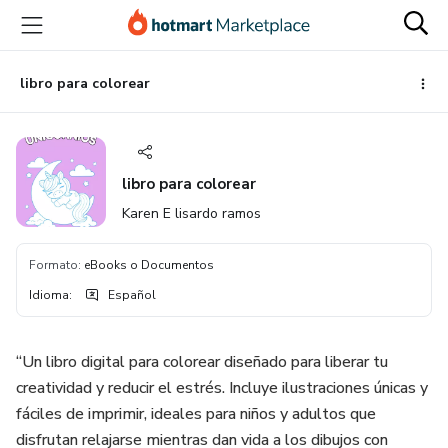
Ir
Ir
Ir
al
a
al
contenido
la
pie
principal
página
de
libro para colorear
de
página
pago
libro para colorear
Karen E lisardo ramos
Formato
:
eBooks o Documentos
Idioma
:
Español
“Un libro digital para colorear diseñado para liberar tu
creatividad y reducir el estrés. Incluye ilustraciones únicas y
fáciles de imprimir, ideales para niños y adultos que
disfrutan relajarse mientras dan vida a los dibujos con