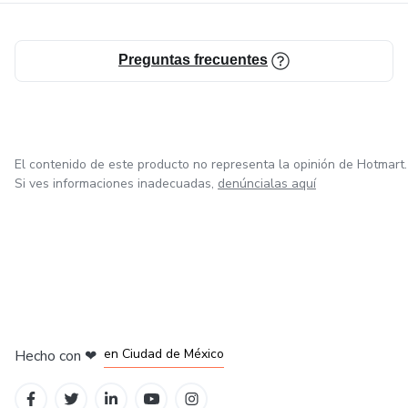
Preguntas frecuentes
El contenido de este producto no representa la opinión de Hotmart.
Si ves informaciones inadecuadas,
denúncialas aquí
en Bogotá
en Amsterdam
en Madrid
en Ciudad de México
Hecho con
❤
en Belo Horizonte