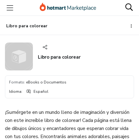
Ir
Ir
Ir
al
a
al
contenido
la
pie
principal
página
de
Libro para colorear
de
página
pago
Libro para colorear
Formato
:
eBooks o Documentos
Idioma
:
Español
¡Sumérgete en un mundo lleno de imaginación y diversión
con este increíble libro de colorear! Cada página está llena
de dibujos únicos y encantadores que esperan cobrar vida
con tus colores. Encontrarás animales adorables, paisajes