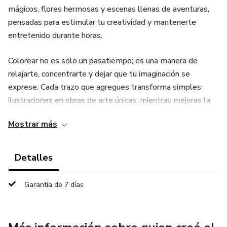
mágicos, flores hermosas y escenas llenas de aventuras,
pensadas para estimular tu creatividad y mantenerte
entretenido durante horas.
Colorear no es solo un pasatiempo; es una manera de
relajarte, concentrarte y dejar que tu imaginación se
exprese. Cada trazo que agregues transforma simples
ilustraciones en obras de arte únicas, mientras mejoras la
coordinación, desarrollas la paciencia y disfrutas de un
Mostrar más
momento de calma y diversión. Este libro es perfecto
tanto para niños como para adultos, convirtiéndose en una
actividad ideal para desconectarse del estrés diario y
Detalles
sumergirse en un mundo creativo.
Garantía de 7 días
Con páginas amplias y diseños claros, puedes usar lápices,
crayones o marcadores para explorar diferentes
combinaciones de colores y estilos. Ideal para disfrutar en