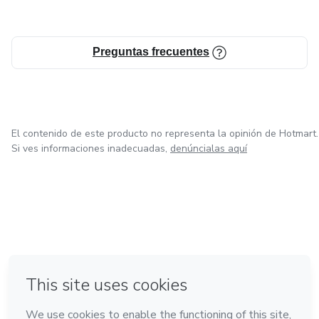
Preguntas frecuentes
El contenido de este producto no representa la opinión de Hotmart.
Si ves informaciones inadecuadas,
denúncialas aquí
en Ciudad de México
en Bogotá
en Amsterdam
en Madrid
en Belo Horizonte
Hecho con
❤