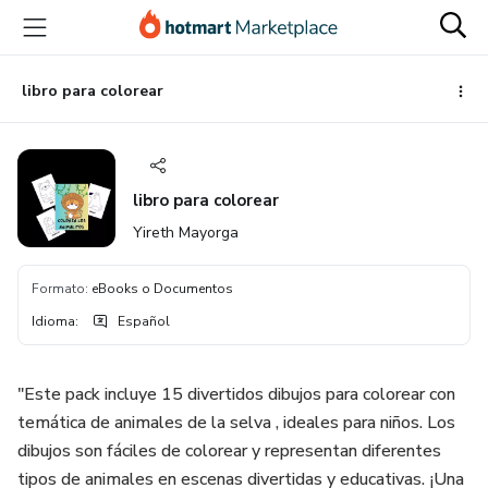
Ir
Ir
Ir
al
a
al
contenido
la
pie
principal
página
de
libro para colorear
de
página
pago
libro para colorear
Yireth Mayorga
Formato
:
eBooks o Documentos
Idioma
:
Español
"Este pack incluye 15 divertidos dibujos para colorear con
temática de animales de la selva , ideales para niños. Los
dibujos son fáciles de colorear y representan diferentes
tipos de animales en escenas divertidas y educativas. ¡Una