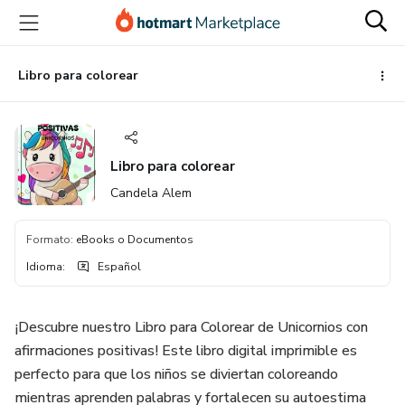
Ir
Ir
Ir
al
a
al
contenido
la
pie
principal
página
de
Libro para colorear
de
página
pago
Libro para colorear
Candela Alem
Formato
:
eBooks o Documentos
Idioma
:
Español
¡Descubre nuestro Libro para Colorear de Unicornios con
afirmaciones positivas! Este libro digital imprimible es
perfecto para que los niños se diviertan coloreando
mientras aprenden palabras y fortalecen su autoestima