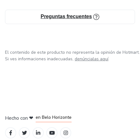
Preguntas frecuentes
El contenido de este producto no representa la opinión de Hotmart.
Si ves informaciones inadecuadas,
denúncialas aquí
en Ciudad de México
en Bogotá
en Amsterdam
en Madrid
en Belo Horizonte
Hecho con
❤