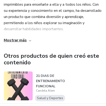
imprimibles para enseñarle a ella y a todos los niños. Con
su experiencia y conocimiento en el campo, ha desarrollado
un producto que combina diversión y aprendizaje,
permitiendo a los niños explorar su imaginación y
desarrollar habilidades importantes.
Mostrar más
Con la pasión y el compromiso de Candela, su producto
digital se ha convertido en una herramienta invaluable para
padres y educadores. Su biografía es un testimonio de su
Otros productos de quien creó este
dedicación a brindar a los niños una experiencia educativa y
contenido
entretenida a través del arte y la creatividad.
21 DIAS DE
ENTRENAMIENTO
FUNCIONAL
Candela Alem
Salud y Deportes