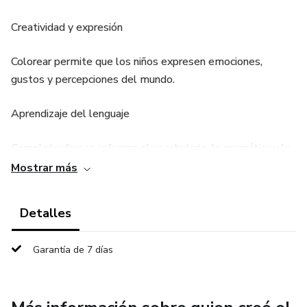
Creatividad y expresión
Colorear permite que los niños expresen emociones,
gustos y percepciones del mundo.
Aprendizaje del lenguaje
Completar frases refuerza el vocabulario, la gramática y la
comprensión lectora.
Mostrar más
Memoria y comprensión
Detalles
Al tener que completar frases, recuerdan conceptos y los
Garantía de 7 días
aplican en un contexto.
Atención y concentración