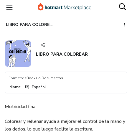
Ir
Ir
Ir
al
a
al
contenido
la
pie
principal
página
de
LIBRO PARA COLOREAR
de
página
pago
LIBRO PARA COLOREAR
Formato
:
eBooks o Documentos
Idioma
:
Español
Motricidad fina
Colorear y rellenar ayuda a mejorar el control de la mano y
los dedos, lo que luego facilita la escritura.