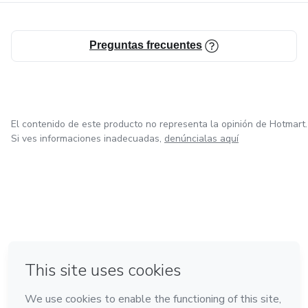
Preguntas frecuentes
El contenido de este producto no representa la opinión de Hotmart.
Si ves informaciones inadecuadas,
denúncialas aquí
en Ciudad de México
en Bogotá
en Amsterdam
en Madrid
en Belo Horizonte
Hecho con
❤