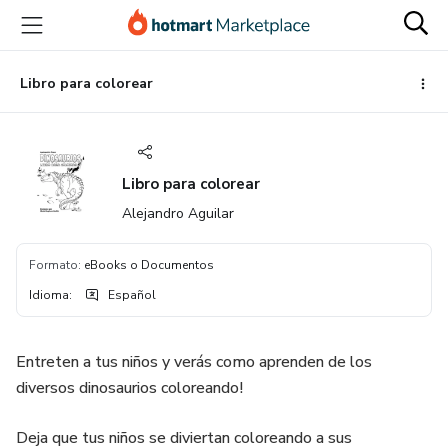
Ir
Ir
Ir
al
a
al
contenido
la
pie
principal
página
de
Libro para colorear
de
página
pago
Libro para colorear
Alejandro Aguilar
Formato
:
eBooks o Documentos
Idioma
:
Español
Entreten a tus niños y verás como aprenden de los
diversos dinosaurios coloreando!
Deja que tus niños se diviertan coloreando a sus