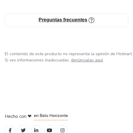
Preguntas frecuentes
El contenido de este producto no representa la opinión de Hotmart.
Si ves informaciones inadecuadas,
denúncialas aquí
en Ciudad de México
en Bogotá
en Amsterdam
en Madrid
en Belo Horizonte
Hecho con
❤