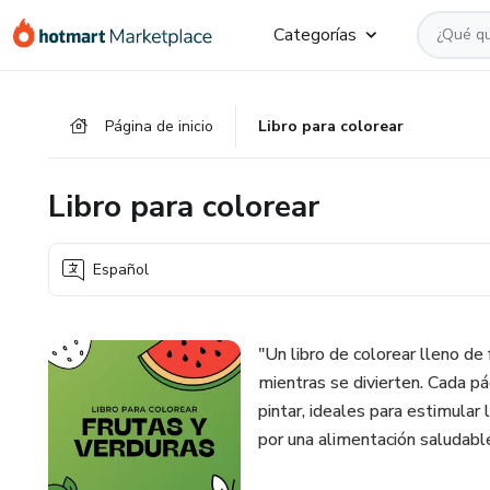
Ir
Ir
Ir
Categorías
al
a
al
contenido
la
pie
principal
página
de
Página de inicio
Libro para colorear
de
página
pago
Libro para colorear
Español
"Un libro de colorear lleno de 
mientras se divierten. Cada pá
pintar, ideales para estimular 
por una alimentación saludable