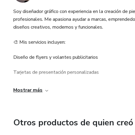
Soy diseñador gráfico con experiencia en la creación de pi
profesionales. Me apasiona ayudar a marcas, emprendedor
diseños creativos, modernos y funcionales.
🎨 Mis servicios incluyen:
Diseño de flyers y volantes publicitarios
Tarjetas de presentación personalizadas
Portadas para redes sociales
Mostrar más
Material gráfico para campañas digitales y eventos
Mi objetivo es transformar tus ideas en diseños que conec
Otros productos de quien creó
generen resultados. 🚀