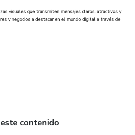
ezas visuales que transmiten mensajes claros, atractivos y
es y negocios a destacar en el mundo digital a través de
ten con tu público, resalten la identidad de tu marca y
 este contenido