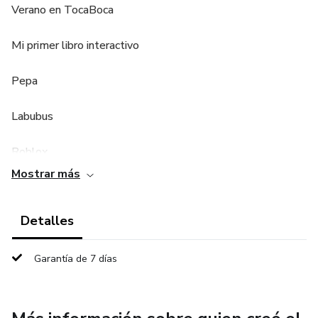
Verano en TocaBoca
Mi primer libro interactivo
Pepa
Labubus
Roblox
Mostrar más
Bluey
Detalles
Sprunkis
Moana
Garantía de 7 días
Merlina sola