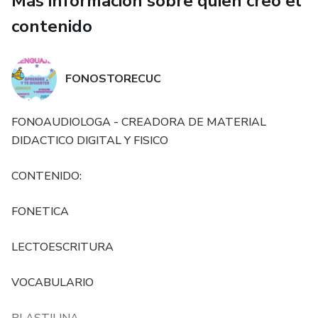
Más información sobre quien creó el
Merlina y Enid
contenido
Frozen
FONOSTORECUC
Italian brainrot
Hello kitty
FONOAUDIOLOGA - CREADORA DE MATERIAL
DIDACTICO DIGITAL Y FISICO
Gabby casa de muñecas
CONTENIDO:
Minecraft
FONETICA
Ballerina Capuchina
LECTOESCRITURA
Lilo y stich
VOCABULARIO
Amigas fashionistas