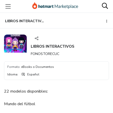
Ir
Ir
Ir
al
a
al
contenido
la
pie
principal
página
de
LIBROS INTERACTIVOS
de
página
pago
LIBROS INTERACTIVOS
FONOSTORECUC
Formato
:
eBooks o Documentos
Idioma
:
Español
22 modelos disponibles:
Mundo del fútbol