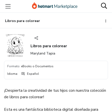
Ir
Ir
Ir
al
a
al
contenido
la
pie
principal
página
de
Libros para colorear
de
página
pago
Libros para colorear
Maryland Tapia
Formato
:
eBooks o Documentos
Idioma
:
Español
¡Despierta la creatividad de tus hijos con nuestra colección
de libros para colorear!
Esta es una fantástica biblioteca digital diseñada para