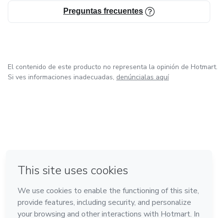
Preguntas frecuentes
El contenido de este producto no representa la opinión de Hotmart.
Si ves informaciones inadecuadas,
denúncialas aquí
en Ciudad de México
en Bogotá
en Amsterdam
en Madrid
en Belo Horizonte
Hecho con
❤