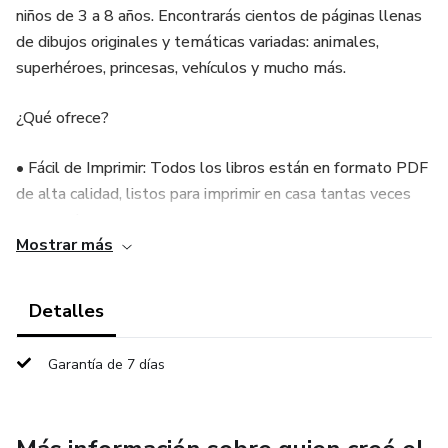
niños de 3 a 8 años. Encontrarás cientos de páginas llenas
de dibujos originales y temáticas variadas: animales,
superhéroes, princesas, vehículos y mucho más.
¿Qué ofrece?
• Fácil de Imprimir: Todos los libros están en formato PDF
de alta calidad, listos para imprimir en casa tantas veces
como quieras.
Mostrar más
• Desarrollo de Habilidades: Ayuda a mejorar la motricidad
fina, la concentración y el reconocimiento de colores.
Detalles
• Entretenimiento Educativo: Una actividad divertida y
Garantía de 7 días
tranquila para mantener a los niños ocupados, lejos de las
pantallas.