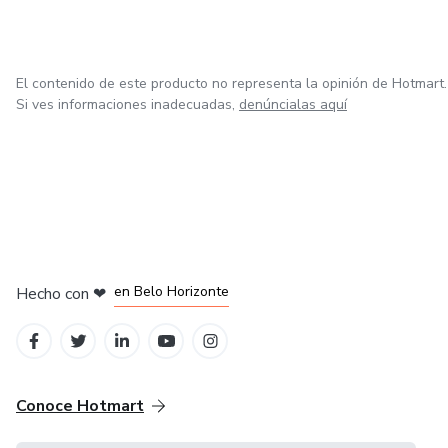
El contenido de este producto no representa la opinión de Hotmart.
Si ves informaciones inadecuadas,
denúncialas aquí
en Ciudad de México
en Bogotá
en Amsterdam
en Madrid
en Belo Horizonte
Hecho con
❤
Conoce Hotmart