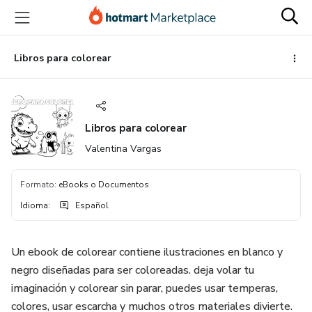
Ir
Ir
Ir
al
a
al
contenido
la
pie
principal
página
de
Libros para colorear
de
página
pago
Libros para colorear
Valentina Vargas
Formato
:
eBooks o Documentos
Idioma
:
Español
Un ebook de colorear contiene ilustraciones en blanco y
negro diseñadas para ser coloreadas. deja volar tu
imaginación y colorear sin parar, puedes usar temperas,
colores, usar escarcha y muchos otros materiales divierte.