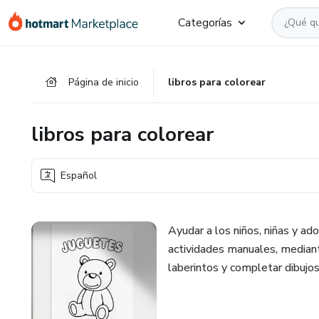
Ir
Ir
Ir
Categorías
al
a
al
contenido
la
pie
principal
página
de
Página de inicio
libros para colorear
de
página
pago
libros para colorear
Español
Ayudar a los niños, niñas y ado
actividades manuales, mediante
laberintos y completar dibujos