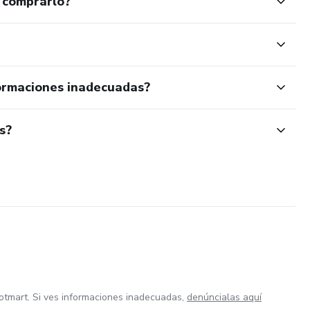
 comprarlo?
ormaciones inadecuadas?
s?
otmart. Si ves informaciones inadecuadas,
denúncialas aquí