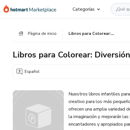
Ir
Ir
Ir
Categorías
al
a
al
contenido
la
pie
principal
página
de
Página de inicio
Libros para Colorear: Diversión Creativa para Niños
de
página
pago
Libros para Colorear: Diversió
Español
Nuestros libros infantiles para
creativo para los más pequeño
ofrecen una amplia variedad d
la imaginación y mejorarán las
encantadores y apropiados pa