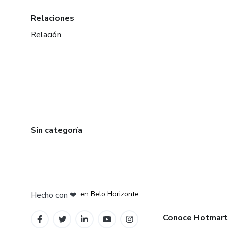
Relaciones
Relación
Sin categoría
en Ciudad de México
en Bogotá
en Amsterdam
en Madrid
en Belo Horizonte
Hecho con
❤
Conoce Hotmart