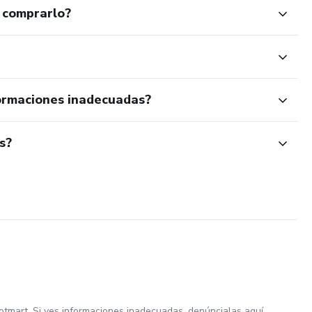
 comprarlo?
ormaciones inadecuadas?
s?
otmart. Si ves informaciones inadecuadas,
denúncialas aquí