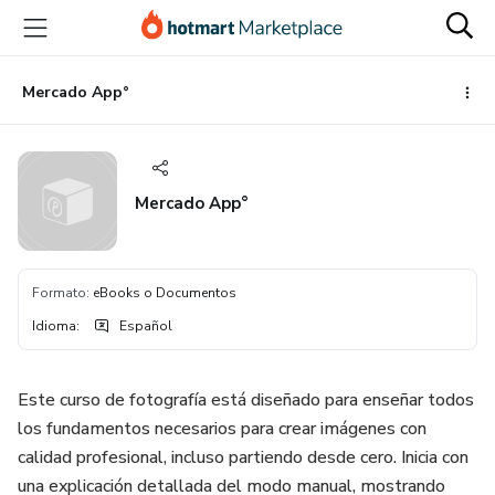
Ir
Ir
Ir
al
a
al
contenido
la
pie
principal
página
de
Mercado App°
de
página
pago
Mercado App°
Formato
:
eBooks o Documentos
Idioma
:
Español
Este curso de fotografía está diseñado para enseñar todos
los fundamentos necesarios para crear imágenes con
calidad profesional, incluso partiendo desde cero. Inicia con
una explicación detallada del modo manual, mostrando