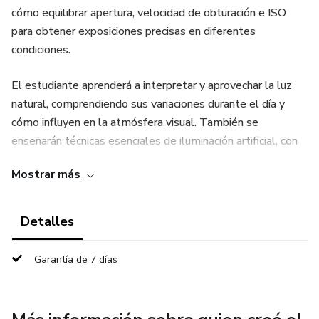
cómo equilibrar apertura, velocidad de obturación e ISO
para obtener exposiciones precisas en diferentes
condiciones.
El estudiante aprenderá a interpretar y aprovechar la luz
natural, comprendiendo sus variaciones durante el día y
cómo influyen en la atmósfera visual. También se
enseñarán técnicas esenciales de iluminación artificial, con
configuraciones básicas de estudio utilizando reflectores,
Mostrar más
difusores y luces continuas para obtener resultados más
controlados.
Detalles
El curso profundiza en los principios esenciales de
composición: regla de tercios, líneas guía, perspectiva,
Garantía de 7 días
manejo del color, equilibrio visual, profundidad de campo y
narrativa fotográfica. Cada módulo incluye ejercicios
prácticos destinados a mejorar la observación, estimular la