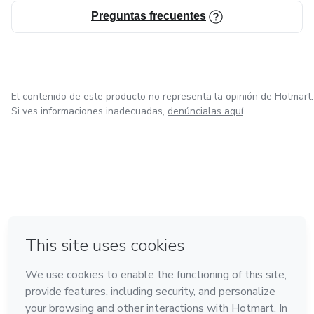
portafolio visual robusto y profesional.
Preguntas frecuentes
El contenido de este producto no representa la opinión de Hotmart.
Si ves informaciones inadecuadas,
denúncialas aquí
en Bogotá
en Amsterdam
en Madrid
en Ciudad de México
Hecho con
❤
en Belo Horizonte