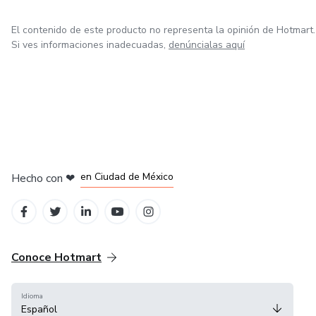
El contenido de este producto no representa la opinión de Hotmart.
Si ves informaciones inadecuadas,
denúncialas aquí
en Bogotá
en Amsterdam
en Madrid
en Ciudad de México
Hecho con
❤
en Belo Horizonte
Conoce Hotmart
Idioma
Español