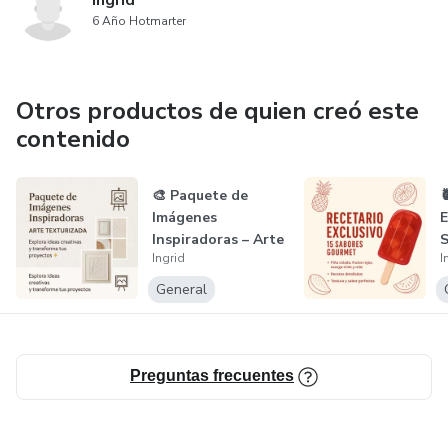
Ingrid
6 Año Hotmarter
Otros productos de quien creó este
contenido
🎨 Paquete de

Imágenes
E
Inspiradoras – Arte
Ingrid
I
Texturizada
p
General
Preguntas frecuentes