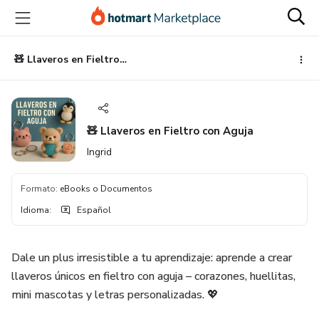
Ir
Ir
Ir
al
a
al
contenido
la
pie
principal
página
de
🧸 Llaveros en Fieltro con Aguja
de
página
pago
🧸 Llaveros en Fieltro con Aguja
Ingrid
Formato
:
eBooks o Documentos
Idioma
:
Español
Dale un plus irresistible a tu aprendizaje: aprende a crear
llaveros únicos en fieltro con aguja – corazones, huellitas,
mini mascotas y letras personalizadas. 💖