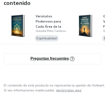
contenido
✔️ Produtos digitais pensados para resultados reais
✔️ Estratégias simples que qualquer pessoa pode aplicar
Versículos
G
Poderosos para
V
Cada Área de la
F
✔️ Conteúdos que fortalecem sua mentalidade e
Graziele Pinto Cardoso
G
Vida
autoestima
Espiritualidad
💫 Porque eu acredito que toda mulher merece prosperar,
se sentir confiante e viver uma vida mais leve e abundante.
Preguntas frecuentes
El contenido de este producto no representa la opinión de Hotmart.
Si ves informaciones inadecuadas,
denúncialas aquí