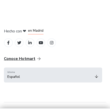
en Madrid
Hecho con
❤
en Belo Horizonte
en Ciudad de México
en Bogotá
en Amsterdam
Conoce Hotmart
Idioma
Español