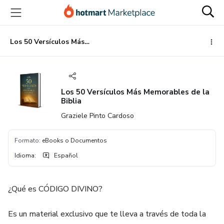
Ir
Ir
Ir
al
a
al
contenido
la
pie
principal
página
de
Los 50 Versículos Más Memorables de la Biblia
de
página
pago
Los 50 Versículos Más Memorables de la
Biblia
Graziele Pinto Cardoso
Formato
:
eBooks o Documentos
Idioma
:
Español
¿Qué es CÓDIGO DIVINO?
Es un material exclusivo que te lleva a través de toda la