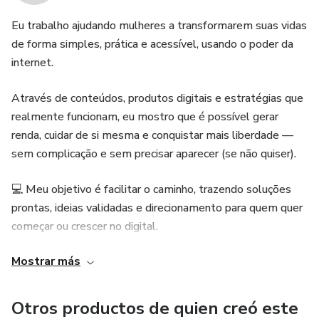
Eu trabalho ajudando mulheres a transformarem suas vidas
de forma simples, prática e acessível, usando o poder da
internet.
Através de conteúdos, produtos digitais e estratégias que
realmente funcionam, eu mostro que é possível gerar
renda, cuidar de si mesma e conquistar mais liberdade —
sem complicação e sem precisar aparecer (se não quiser).
💻 Meu objetivo é facilitar o caminho, trazendo soluções
prontas, ideias validadas e direcionamento para quem quer
começar ou crescer no digital.
Mostrar más
🔥 Aqui você encontra:
✔️ Dicas práticas para ganhar dinheiro online
Otros productos de quien creó este