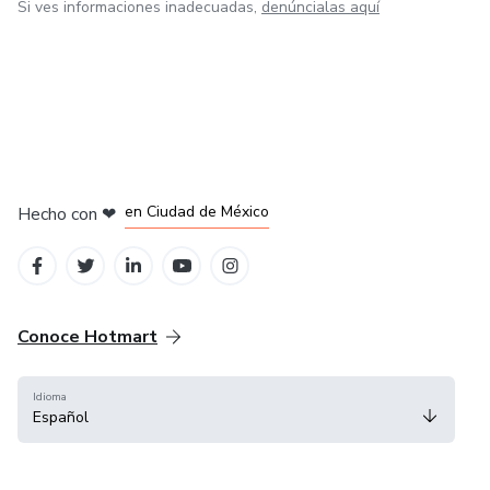
Si ves informaciones inadecuadas,
denúncialas aquí
en Bogotá
en Amsterdam
en Madrid
en Ciudad de México
Hecho con
❤
en Belo Horizonte
Conoce Hotmart
Idioma
Español