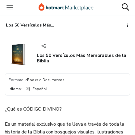
Ir
Ir
Ir
al
a
al
contenido
la
pie
principal
página
de
Los 50 Versículos Más Memorables de la Biblia
de
página
pago
Los 50 Versículos Más Memorables de la
Biblia
Formato
:
eBooks o Documentos
Idioma
:
Español
¿Qué es CÓDIGO DIVINO?
Es un material exclusivo que te lleva a través de toda la
historia de la Biblia con bosquejos visuales, ilustraciones