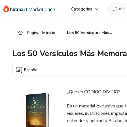
Ir
Ir
Ir
Categorías
al
a
al
contenido
la
pie
principal
página
de
Página de inicio
Los 50 Versículos Más Memorables de la Biblia
de
página
pago
Los 50 Versículos Más Memorab
Español
¿Qué es CÓDIGO DIVINO?
Es un material exclusivo que t
visuales, ilustraciones impact
entender y aplicar la Palabra