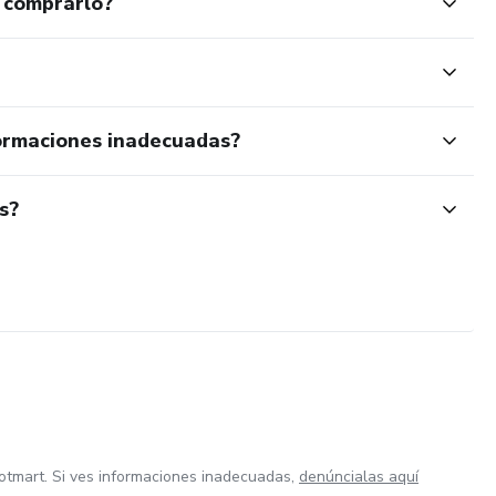
 comprarlo?
ormaciones inadecuadas?
s?
otmart. Si ves informaciones inadecuadas,
denúncialas aquí