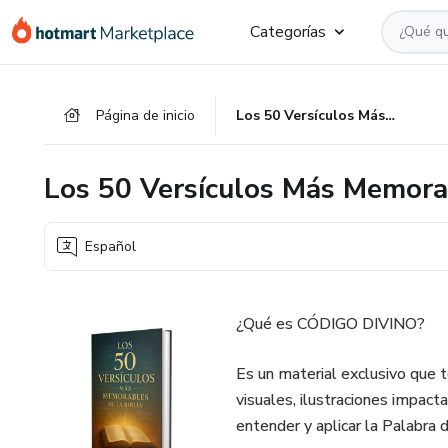
Ir
Ir
Ir
Categorías
al
a
al
contenido
la
pie
principal
página
de
Página de inicio
Los 50 Versículos Más Memorables de la Biblia
de
página
pago
Los 50 Versículos Más Memorab
Español
¿Qué es CÓDIGO DIVINO?
Es un material exclusivo que t
visuales, ilustraciones impact
entender y aplicar la Palabra