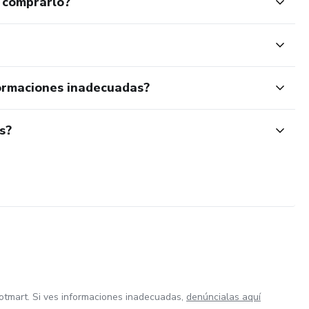
 comprarlo?
ormaciones inadecuadas?
s?
otmart. Si ves informaciones inadecuadas,
denúncialas aquí