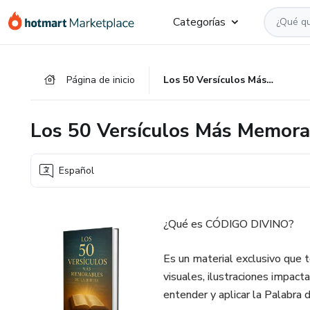
Ir
Ir
Ir
Categorías
al
a
al
contenido
la
pie
principal
página
de
Página de inicio
Los 50 Versículos Más Memorables de la Biblia
de
página
pago
Los 50 Versículos Más Memorab
Español
¿Qué es CÓDIGO DIVINO?
Es un material exclusivo que t
visuales, ilustraciones impact
entender y aplicar la Palabra