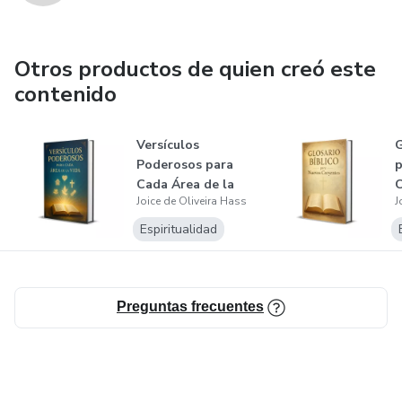
Otros productos de quien creó este
contenido
Versículos
G
Poderosos para
p
Cada Área de la
C
Joice de Oliveira Hass
J
Vida
Espiritualidad
Preguntas frecuentes