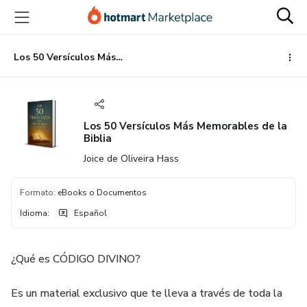
Ir
Ir
Ir
al
a
al
contenido
la
pie
principal
página
de
Los 50 Versículos Más Memorables de la Biblia
de
página
pago
Los 50 Versículos Más Memorables de la
Biblia
Joice de Oliveira Hass
Formato
:
eBooks o Documentos
Idioma
:
Español
¿Qué es CÓDIGO DIVINO?
Es un material exclusivo que te lleva a través de toda la