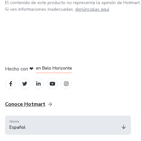
El contenido de este producto no representa la opinión de Hotmart.
Si ves informaciones inadecuadas,
denúncialas aquí
en Ciudad de México
en Bogotá
en Amsterdam
en Madrid
en Belo Horizonte
Hecho con
❤
Conoce Hotmart
Idioma
Español