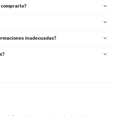
 comprarlo?
ormaciones inadecuadas?
s?