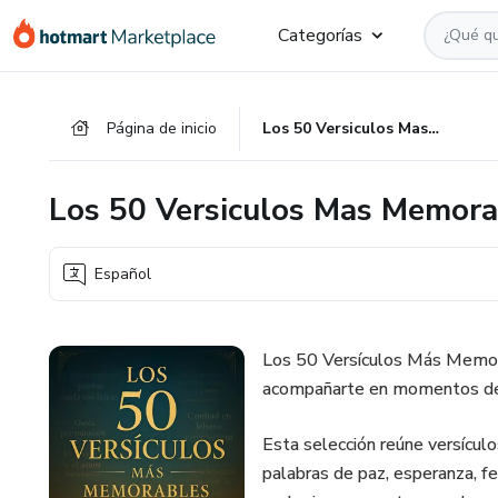
Ir
Ir
Ir
Categorías
al
a
al
contenido
la
pie
principal
página
de
Página de inicio
Los 50 Versiculos Mas Memorables de la Biblia
de
página
pago
Los 50 Versiculos Mas Memorab
Español
Los 50 Versículos Más Memora
acompañarte en momentos de re
Esta selección reúne versícul
palabras de paz, esperanza, fe 