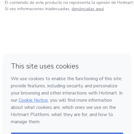
El contenido de este producto no representa la opinión de Hotmart.
Si ves informaciones inadecuadas,
denúncialas aquí
en Bogotá
en Amsterdam
en Madrid
en Ciudad de México
Hecho con
❤
en Belo Horizonte
Conoce Hotmart
Idioma
Español