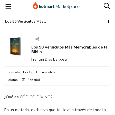
Ir
Ir
Ir
al
a
al
contenido
la
pie
principal
página
de
Los 50 Versículos Más Memorables de la Biblia
de
página
pago
Los 50 Versículos Más Memorables de la
Biblia
Francini Dias Barbosa
Formato
:
eBooks o Documentos
Idioma
:
Español
¿Qué es CÓDIGO DIVINO?
Es un material exclusivo que te lleva a través de toda la