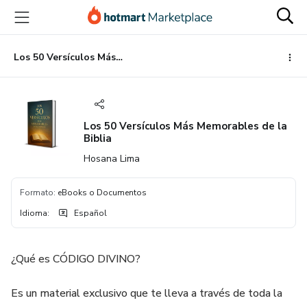
Ir
Ir
Ir
al
a
al
contenido
la
pie
principal
página
de
Los 50 Versículos Más Memorables de la Biblia
de
página
pago
Los 50 Versículos Más Memorables de la
Biblia
Hosana Lima
Formato
:
eBooks o Documentos
Idioma
:
Español
¿Qué es CÓDIGO DIVINO?
Es un material exclusivo que te lleva a través de toda la