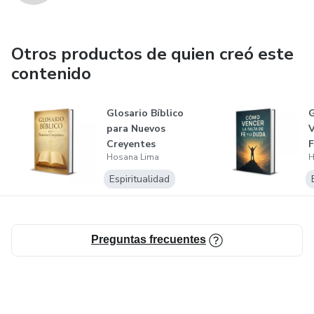
Otros productos de quien creó este
contenido
Glosario Bíblico
G
para Nuevos
V
Creyentes
F
Hosana Lima
H
Espiritualidad
Preguntas frecuentes