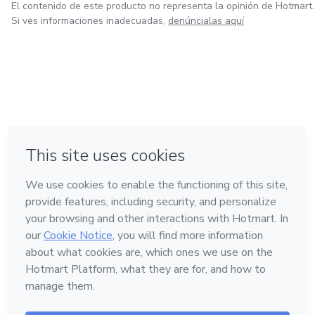
El contenido de este producto no representa la opinión de Hotmart.
Si ves informaciones inadecuadas,
denúncialas aquí
en Ciudad de México
en Bogotá
en Amsterdam
en Madrid
en Belo Horizonte
Hecho con
❤
Conoce Hotmart
Idioma
Español