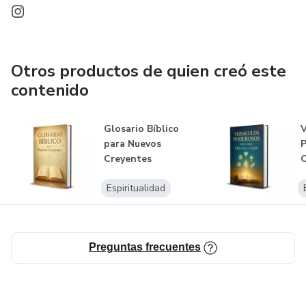
Otros productos de quien creó este
contenido
Glosario Bíblico
V
para Nuevos
P
Creyentes
C
V
Espiritualidad
Preguntas frecuentes