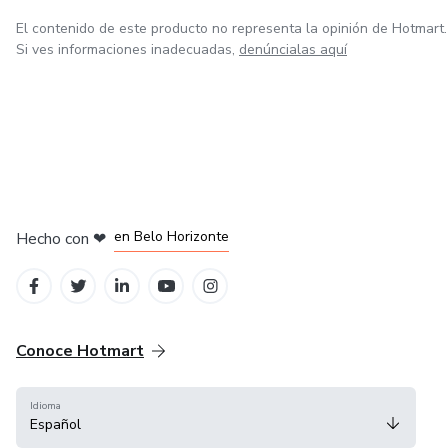
El contenido de este producto no representa la opinión de Hotmart.
Si ves informaciones inadecuadas,
denúncialas aquí
en Ciudad de México
en Bogotá
en Amsterdam
en Madrid
en Belo Horizonte
Hecho con
❤
Conoce Hotmart
Idioma
Español