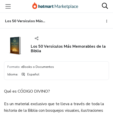
Ir
Ir
Ir
al
a
al
contenido
la
pie
principal
página
de
Los 50 Versículos Más Memorables de la Biblia
de
página
pago
Los 50 Versículos Más Memorables de la
Biblia
Formato
:
eBooks o Documentos
Idioma
:
Español
Qué es CÓDIGO DIVINO?
Es un material exclusivo que te lleva a través de toda la
historia de la Biblia con bosquejos visuales, ilustraciones