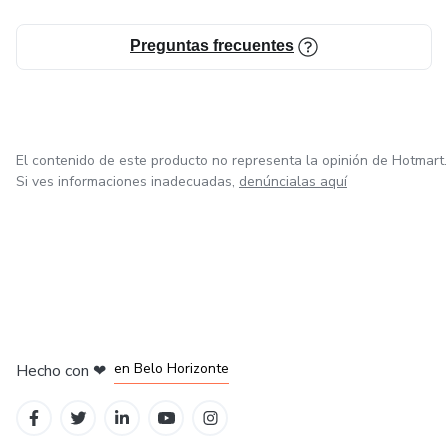
Preguntas frecuentes
El contenido de este producto no representa la opinión de Hotmart.
Si ves informaciones inadecuadas,
denúncialas aquí
en Ciudad de México
en Bogotá
en Amsterdam
en Madrid
en Belo Horizonte
Hecho con
❤