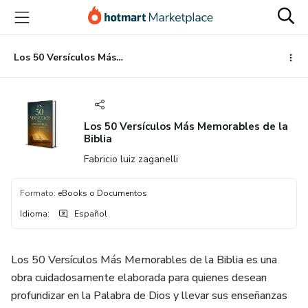
Ir
Ir
Ir
al
a
al
contenido
la
pie
principal
página
de
Los 50 Versículos Más Memorables de la Biblia
de
página
pago
Los 50 Versículos Más Memorables de la
Biblia
Fabricio luiz zaganelli
Formato
:
eBooks o Documentos
Idioma
:
Español
Los 50 Versículos Más Memorables de la Biblia es una
obra cuidadosamente elaborada para quienes desean
profundizar en la Palabra de Dios y llevar sus enseñanzas