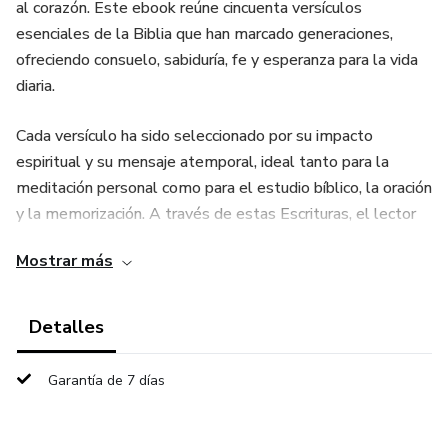
al corazón. Este ebook reúne cincuenta versículos
esenciales de la Biblia que han marcado generaciones,
ofreciendo consuelo, sabiduría, fe y esperanza para la vida
diaria.
Cada versículo ha sido seleccionado por su impacto
espiritual y su mensaje atemporal, ideal tanto para la
meditación personal como para el estudio bíblico, la oración
y la memorización. A través de estas Escrituras, el lector
encontrará guía para enfrentar desafíos, fortalecer su
Mostrar más
relación con Dios y renovar su confianza en Sus promesas.
Este libro es perfecto para creyentes de todos los niveles,
Detalles
desde nuevos en la fe hasta aquellos que buscan reafirmar
su caminar espiritual con pasajes profundamente
Garantía de 7 días
significativos.