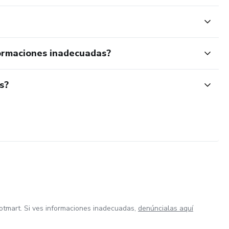
ormaciones inadecuadas?
s?
otmart. Si ves informaciones inadecuadas,
denúncialas aquí