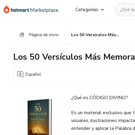
Ir
Ir
Ir
Categorías
al
a
al
contenido
la
pie
principal
página
de
Página de inicio
Los 50 Versículos Más Memorables de la Biblia
de
página
pago
Los 50 Versículos Más Memorab
Español
¿Qué es CÓDIGO DIVINO?
Es un material exclusivo que t
visuales, ilustraciones impact
entender y aplicar la Palabra