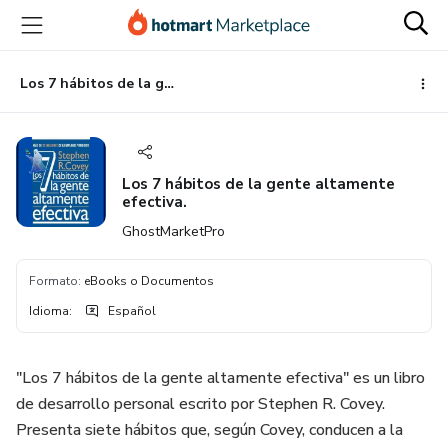
Ir
Ir
Ir
al
a
al
contenido
la
pie
principal
página
de
Los 7 hábitos de la gente altamente efectiva.
de
página
pago
Los 7 hábitos de la gente altamente
efectiva.
GhostMarketPro
Formato
:
eBooks o Documentos
Idioma
:
Español
"Los 7 hábitos de la gente altamente efectiva" es un libro
de desarrollo personal escrito por Stephen R. Covey.
Presenta siete hábitos que, según Covey, conducen a la