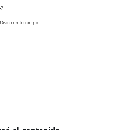
o?
 Divina en tu cuerpo.
 Protección de tu Familia.
nciera y abrir los caminos de la abundancia.
 91.
vencer la ansiedad y recibir el perdón.
asando, Dios siempre escucha a un corazón humilde.
ora, llévalo siempre contigo en tu celular o imprímelo, y
aiga paz y milagros a tu hogar.
!