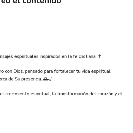
reó el contenido
ajes espirituales inspirados en la fe cristiana. ✝️
o con Dios, pensado para fortalecer tu vida espiritual,
rca de Su presencia. 🌅🌙
l crecimiento espiritual, la transformación del corazón y el
tu espíritu y te acompañe en tu camino hacia una vida más