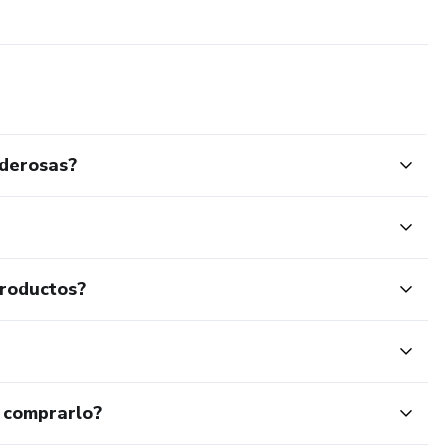
oderosas?
productos?
 comprarlo?