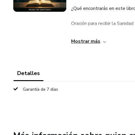
¿Qué encontrarás en este libr
Oración para recibir la Sanidad
Oración para la Restauración y
Mostrar más
Oración para la Liberación Fina
El poder protector del Salmo
Detalles
Oraciones para la Paz Mental, 
Garantía de 7 días
No importa por lo que estés p
Descarga este libro digital ah
permite que la luz de Cristo tr
¡Tu milagro te está esperando