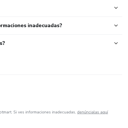
ormaciones inadecuadas?
s?
otmart. Si ves informaciones inadecuadas,
denúncialas aquí