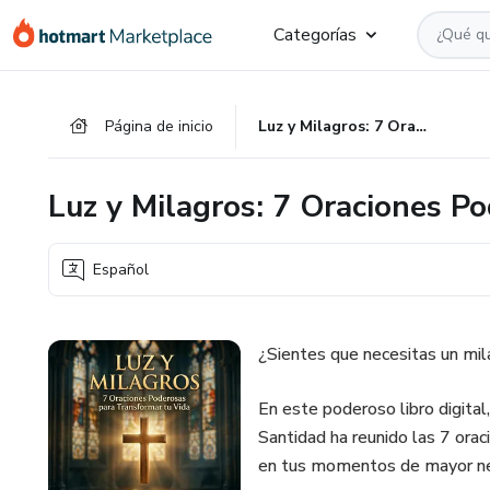
Ir
Ir
Ir
Categorías
al
a
al
contenido
la
pie
principal
página
de
Página de inicio
Luz y Milagros: 7 Oraciones Poderosas
de
página
pago
Luz y Milagros: 7 Oraciones P
Español
¿Sientes que necesitas un mila
En este poderoso libro digital
Santidad ha reunido las 7 or
en tus momentos de mayor ne