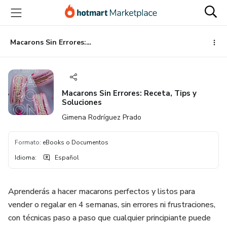
Ir
Ir
Ir
al
a
al
contenido
la
pie
principal
página
de
Macarons Sin Errores: Receta, Tips y Soluciones
de
página
pago
Macarons Sin Errores: Receta, Tips y
Soluciones
Gimena Rodríguez Prado
Formato
:
eBooks o Documentos
Idioma
:
Español
Aprenderás a hacer macarons perfectos y listos para
vender o regalar en 4 semanas, sin errores ni frustraciones,
con técnicas paso a paso que cualquier principiante puede