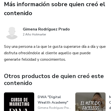
Más información sobre quien creó el
contenido
Gimena Rodríguez Prado
2 Año Hotmarter
Soy una persona a la que le gusta superarse día a día y que
disfruta ofreciéndole al cliente aquello que puede
generarle felicidad y conocimientos.
Otros productos de quien creó este
contenido
DWA "Digital
M
Wealth Academy"
C
d
Gimena Rodríguez Prado