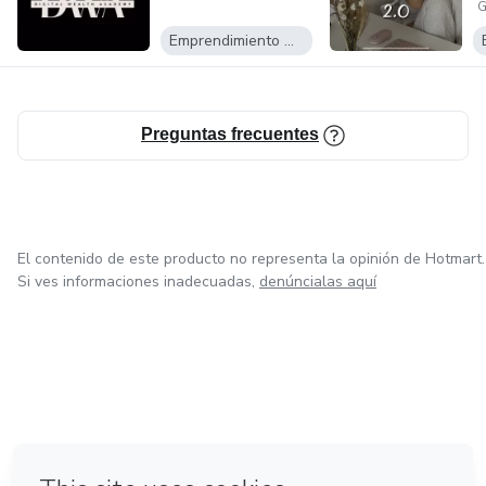
I
Emprendimiento Digital
Preguntas frecuentes
El contenido de este producto no representa la opinión de Hotmart.
Si ves informaciones inadecuadas,
denúncialas aquí
en Bogotá
en Amsterdam
en Madrid
en Ciudad de México