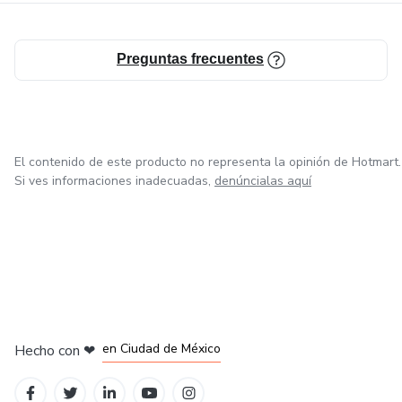
Preguntas frecuentes
El contenido de este producto no representa la opinión de Hotmart.
Si ves informaciones inadecuadas,
denúncialas aquí
en Bogotá
en Amsterdam
en Madrid
en Ciudad de México
Hecho con
❤
en Belo Horizonte