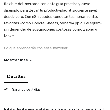
flexible del mercado con esta guía práctica y curso
diseñado para llevar tu productividad al siguiente nivel
desde cero. Con n8n puedes conectar tus herramientas
favoritas (como Google Sheets, WhatsApp o Telegram)
sin depender de suscripciones costosas como Zapier o
Make.
Lo que aprenderás con este material:
Mostrar más
Fundamentos Sólidos: Configuración inicial para que
domines la interfaz sin complicaciones.
Detalles
Creación de Workflows: Paso a paso para diseñar tus
primeros flujos de trabajo en tiempo récord.
Garantía de 7 días
Automatización Real: Ejemplos prácticos y capturas de
pantalla de flujos reales listos para implementar.