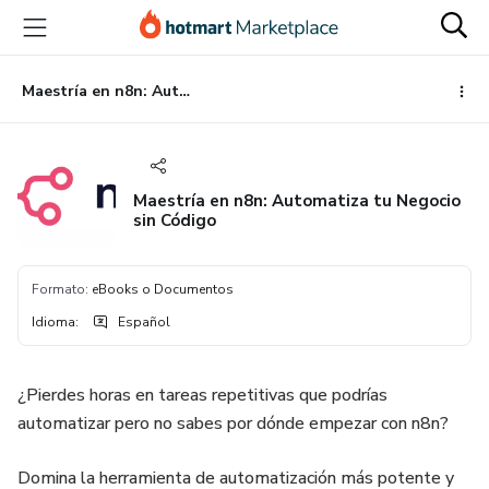
Ir
Ir
Ir
al
a
al
contenido
la
pie
principal
página
de
Maestría en n8n: Automatiza tu Negocio sin Código
de
página
pago
Maestría en n8n: Automatiza tu Negocio
sin Código
Formato
:
eBooks o Documentos
Idioma
:
Español
¿Pierdes horas en tareas repetitivas que podrías
automatizar pero no sabes por dónde empezar con n8n?
Domina la herramienta de automatización más potente y