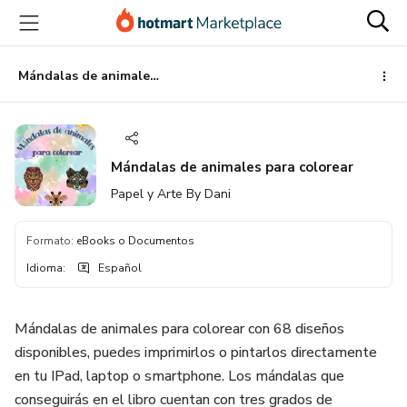
Ir
Ir
Ir
al
a
al
contenido
la
pie
principal
página
de
Mándalas de animales para colorear
de
página
pago
Mándalas de animales para colorear
Papel y Arte By Dani
Formato
:
eBooks o Documentos
Idioma
:
Español
Mándalas de animales para colorear con 68 diseños
disponibles, puedes imprimirlos o pintarlos directamente
en tu IPad, laptop o smartphone. Los mándalas que
conseguirás en el libro cuentan con tres grados de