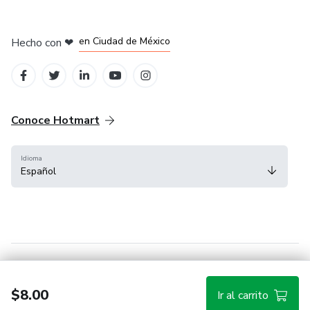
en Bogotá
en Amsterdam
en Madrid
en Ciudad de México
Hecho con
❤
en Belo Horizonte
Conoce Hotmart
Idioma
Español
FAQ
Términos
Privacidad
Cookies
$8.00
Ir al carrito