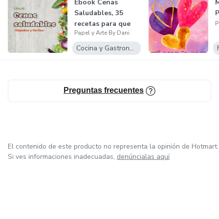
Ebook Cenas
M
Saludables, 35
P
recetas para que
P
Papel y Arte By Dani
comas rico y sal...
Cocina y Gastronomía
Preguntas frecuentes
El contenido de este producto no representa la opinión de Hotmart.
Si ves informaciones inadecuadas,
denúncialas aquí