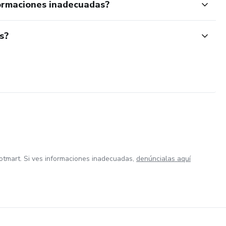
ormaciones inadecuadas?
s?
otmart. Si ves informaciones inadecuadas,
denúncialas aquí