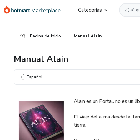
Ir
Ir
Ir
Categorías
al
a
al
contenido
la
pie
principal
página
de
Página de inicio
Manual Alain
de
página
pago
Manual Alain
Español
Alain es un Portal, no es un lib
El viaje del alma desde la lla
tierra.