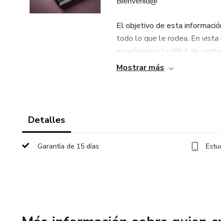
Bienvenid@
El objetivo de esta informació
todo lo que le rodea. En vista 
económico o lo difícil de ciert
intelectuales, creo que se nece
Mostrar más
Gracias por estar aquí.
Detalles
Garantía de 15 días
Estu