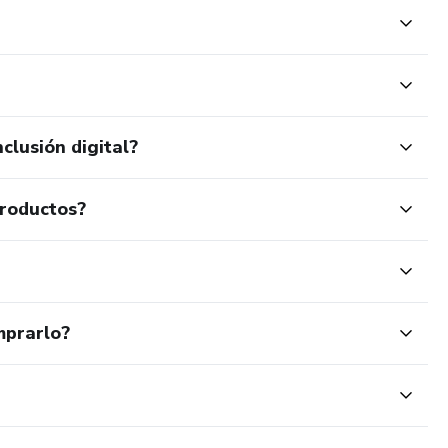
clusión digital?
productos?
mprarlo?