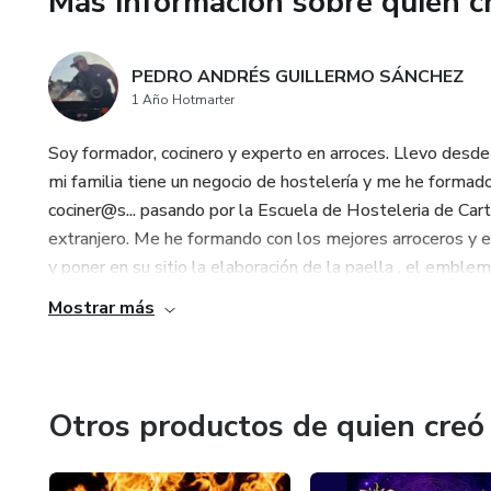
Más información sobre quien c
PEDRO ANDRÉS GUILLERMO SÁNCHEZ
1 Año Hotmarter
Soy formador, cocinero y experto en arroces. Llevo desde
mi familia tiene un negocio de hostelería y me he formado
cociner@s... pasando por la Escuela de Hosteleria de Cart
extranjero. Me he formando con los mejores arroceros y e
y poner en su sitio la elaboración de la paella , el emblem
Mostrar más
Otros productos de quien creó