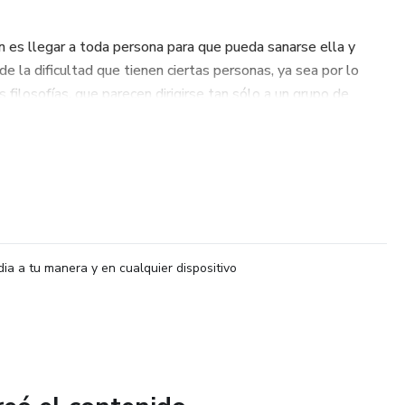
n es llegar a toda persona para que pueda sanarse ella y
de la dificultad que tienen ciertas personas, ya sea por lo
as filosofías, que parecen dirigirse tan sólo a un grupo de
sita algo, Accesible , Fácil y que Funcione.
dia a tu manera y en cualquier dispositivo