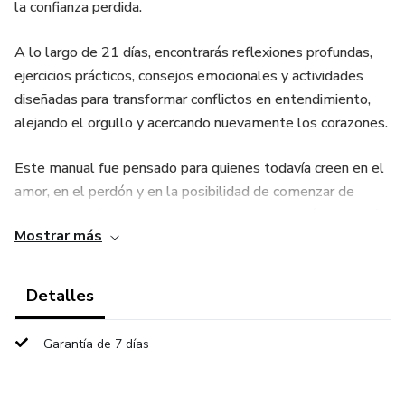
la confianza perdida.
A lo largo de 21 días, encontrarás reflexiones profundas,
ejercicios prácticos, consejos emocionales y actividades
diseñadas para transformar conflictos en entendimiento,
alejando el orgullo y acercando nuevamente los corazones.
Este manual fue pensado para quienes todavía creen en el
amor, en el perdón y en la posibilidad de comenzar de
nuevo con más madurez, paciencia y comprensión. Cada día
Mostrar más
representa un paso hacia una relación más sana, equilibrada
y llena de respeto mutuo.
Detalles
Si sientes que la rutina, las discusiones o la distancia
emocional han afectado tu relación, este proceso puede
Garantía de 7 días
ayudarte a reencontrar la armonía y fortalecer el vínculo
con la persona que amas.