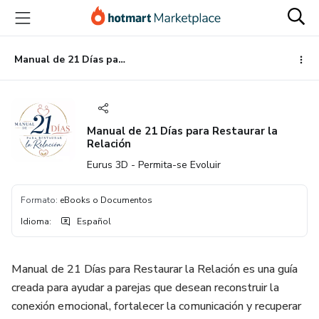
Ir
Ir
Ir
al
a
al
contenido
la
pie
principal
página
de
Manual de 21 Días para Restaurar la Relación
de
página
pago
Manual de 21 Días para Restaurar la
Relación
Eurus 3D - Permita-se Evoluir
Formato
:
eBooks o Documentos
Idioma
:
Español
Manual de 21 Días para Restaurar la Relación es una guía
creada para ayudar a parejas que desean reconstruir la
conexión emocional, fortalecer la comunicación y recuperar