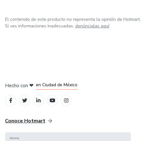
produtos e serviços!
El contenido de este producto no representa la opinión de Hotmart.
Si ves informaciones inadecuadas,
denúncialas aquí
en Bogotá
en Amsterdam
en Madrid
en Ciudad de México
Hecho con
❤
en Belo Horizonte
Conoce Hotmart
Idioma