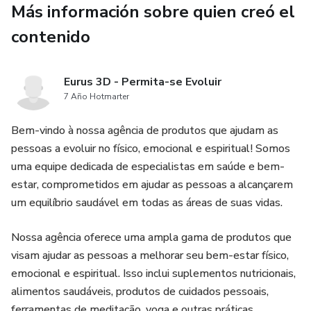
Más información sobre quien creó el
✨ Recupera la comunicación
contenido
💖 Reconstruye la confianza
Eurus 3D - Permita-se Evoluir
🕊️ Sana heridas emocionales
7 Año Hotmarter
🙏 Fortalece el amor y la unión
Bem-vindo à nossa agência de produtos que ajudam as
pessoas a evoluir no físico, emocional e espiritual! Somos
uma equipe dedicada de especialistas em saúde e bem-
estar, comprometidos em ajudar as pessoas a alcançarem
um equilíbrio saudável em todas as áreas de suas vidas.
Nossa agência oferece uma ampla gama de produtos que
visam ajudar as pessoas a melhorar seu bem-estar físico,
emocional e espiritual. Isso inclui suplementos nutricionais,
alimentos saudáveis, produtos de cuidados pessoais,
ferramentas de meditação, yoga e outras práticas